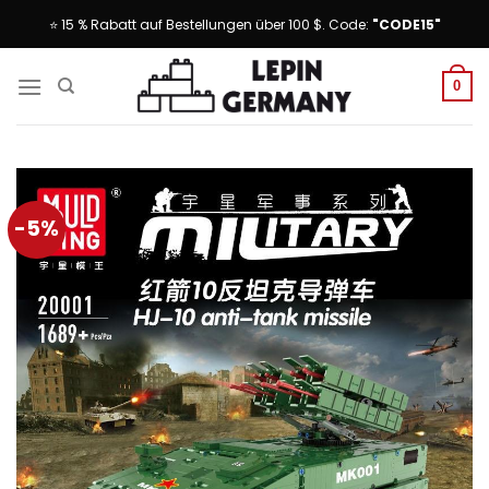
Skip
⭐ 15 % Rabatt auf Bestellungen über 100 $. Code:
"CODE15"
to
content
0
-5%