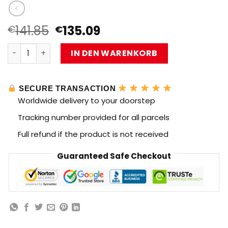
Ursprünglicher
Aktueller
141.85
135.09
€
€
Preis
Preis
MOLD KING 20001 HJ-10 Panzerabwehrrakete mit 1600 S
war:
ist:
IN DEN WARENKORB
€141.85
€135.09.
SECURE TRANSACTION
Worldwide delivery to your doorstep
Tracking number provided for all parcels
Full refund if the product is not received
Guaranteed Safe Checkout