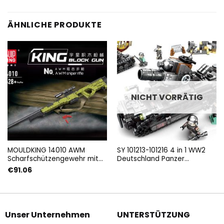
ÄHNLICHE PRODUKTE
NICHT VORRÄTIG
MOULDKING 14010 AWM
SY 101213-101216 4 in 1 WW2
Scharfschützengewehr mit
Deutschland Panzer
1628 Teilen
Militärfahrzeuge
€
91.06
Unser Unternehmen
UNTERSTÜTZUNG