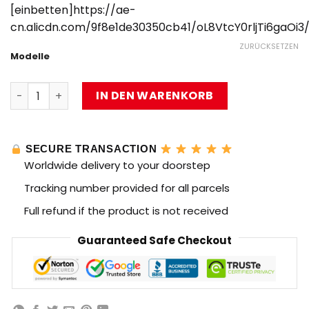
€29.70
[einbetten]https://ae-
bis
cn.alicdn.com/9f8e1de30350cb41/oL8VtcY0rljTi6gaO
€94.05
ZURÜCKSETZEN
Modelle
MOLD KING 14001-14005 Block Gun mit 500-1100 Stück M
IN DEN WARENKORB
SECURE TRANSACTION
Worldwide delivery to your doorstep
Tracking number provided for all parcels
Full refund if the product is not received
Guaranteed Safe Checkout