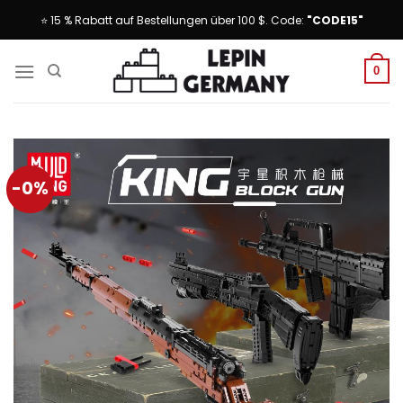
Skip
⭐ 15 % Rabatt auf Bestellungen über 100 $. Code:
"CODE15"
to
content
0
-0%