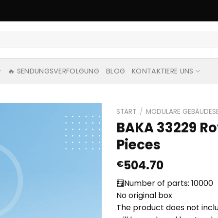
🔥 SENDUNGSVERFOLGUNG
BLOG
KONTAKTIERE UNS
START
/
MODULARE GEBÄUDESER
BAKA 33229 Ro
Pieces
504.70
€
🧮Number of parts: 10000
No original box
The product does not inclu