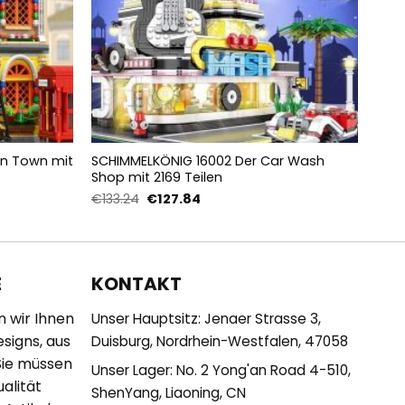
In Town mit
SCHIMMELKÖNIG 16002 Der Car Wash
MOL
Shop mit 2169 Teilen
Café
Ursprünglicher
Aktueller
€
133.24
€
127.84
€
23
Preis
Preis
war:
ist:
€133.24
€127.84.
KONTAKT
E
n wir Ihnen
Unser Hauptsitz: Jenaer Strasse 3,
esigns, aus
Duisburg, Nordrhein-Westfalen, 47058
Sie müssen
Unser Lager: No. 2 Yong'an Road 4-510,
alität
ShenYang, Liaoning, CN