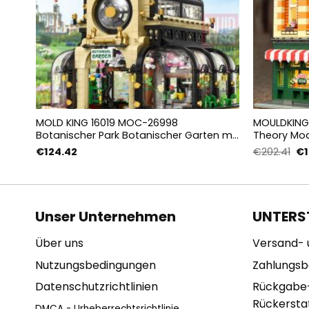
MOLD KING 16019 MOC-26998
MOULDKING 
Botanischer Park Botanischer Garten mit
Theory Mod
2147 Teilen
Teilen
Ur
€
124.42
€
202.41
€
Pre
wa
€2
Unser Unternehmen
UNTERS
Über uns
Versand- 
Nutzungsbedingungen
Zahlungs
Datenschutzrichtlinien
Rückgabe
Rückerstat
DMCA - Urheberrechtsrichtlinie