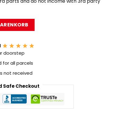
ard parts and do not income with 3rd party
ium with 10000 Pieces Menge
WARENKORB
N
ur doorstep
for all parcels
 is not received
 Safe Checkout