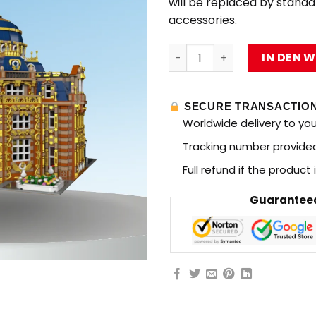
will be replaced by stand
accessories.
BAKA 33229 Royal Planetar
IN DEN 
SECURE TRANSACTIO
Worldwide delivery to yo
Tracking number provided 
Full refund if the product
Guaranteed