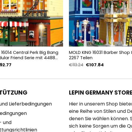
16014 Central Perk Big Bang
MOLD KING 16031 Barber Shop 
ular Friend Serie mit 4488
2267 Teilen
sprünglicher
Aktueller
Ursprünglicher
Aktueller
192.77
€
113.24
€
107.84
is
Preis
Preis
Preis
r:
ist:
war:
ist:
02.41
€192.77.
€113.24
€107.84.
TÜTZUNG
LEPIN GERMANY STOR
und Lieferbedingungen
Hier in unserem Shop biete
eine Reihe von Stilen und D
bedingungen
denen Sie wählen können. 
- und
sich keine Sorgen um die Qu
tungsrichtlinien