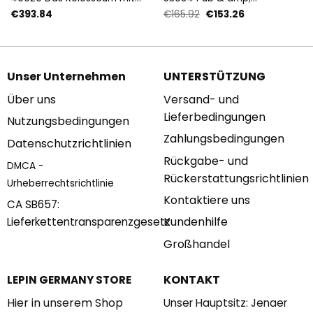
6466 Teilen
Restaurant Modular ‘ISLET’
Ursprünglicher
Aktueller
€
393.84
€
165.92
€
153.26
mit 3992 Teilen
Preis
Preis
war:
ist:
€165.92
€153.26.
Unser Unternehmen
UNTERSTÜTZUNG
Über uns
Versand- und
Lieferbedingungen
Nutzungsbedingungen
Zahlungsbedingungen
Datenschutzrichtlinien
Rückgabe- und
DMCA -
Rückerstattungsrichtlinien
Urheberrechtsrichtlinie
Kontaktiere uns
CA SB657:
Kundenhilfe
Lieferkettentransparenzgesetz
Großhandel
KONTAKT
LEPIN GERMANY STORE
Hier in unserem Shop
Unser Hauptsitz: Jenaer