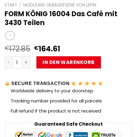
START
/
MODULARE GEBÄUDESERIE VON LEPIN
FORM KÖNIG 16004 Das Café mit
3430 Teilen
Ursprünglicher
Aktueller
172.85
164.61
€
€
Preis
Preis
FORM KÖNIG 16004 Das Café mit 3430 Teilen Menge
war:
ist:
IN DEN WARENKORB
€172.85
€164.61.
SECURE TRANSACTION
Worldwide delivery to your doorstep
Tracking number provided for all parcels
Full refund if the product is not received
Guaranteed Safe Checkout