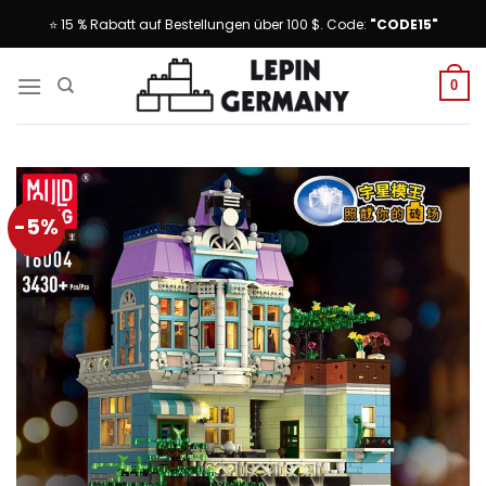
Skip
⭐ 15 % Rabatt auf Bestellungen über 100 $. Code:
"CODE15"
to
content
0
-5%