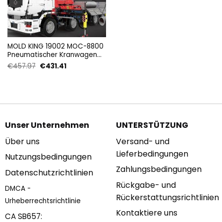
MOLD KING 19002 MOC-8800
Pneumatischer Kranwagen
mit 8239 Teilen
Ursprünglicher
Aktueller
€
457.97
€
431.41
Preis
Preis
war:
ist:
€457.97
€431.41.
Unser Unternehmen
UNTERSTÜTZUNG
Über uns
Versand- und
Lieferbedingungen
Nutzungsbedingungen
Zahlungsbedingungen
Datenschutzrichtlinien
Rückgabe- und
DMCA -
Rückerstattungsrichtlinien
Urheberrechtsrichtlinie
Kontaktiere uns
CA SB657: