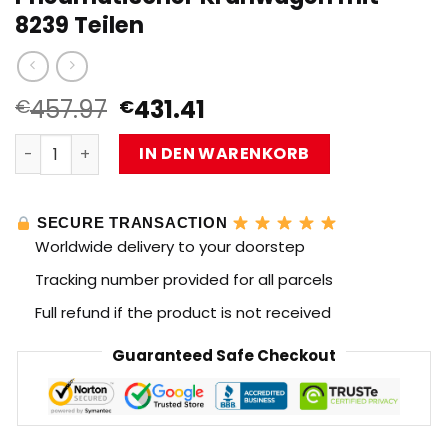
8239 Teilen
Ursprünglicher
Aktueller
457.97
431.41
€
€
Preis
Preis
MOLD KING 19002 MOC-8800 Pneumatischer Kranwagen m
war:
ist:
IN DEN WARENKORB
€457.97
€431.41.
SECURE TRANSACTION
Worldwide delivery to your doorstep
Tracking number provided for all parcels
Full refund if the product is not received
Guaranteed Safe Checkout