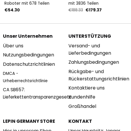
Roboter mit 678 Teilen
mit 3836 Teilen
Ursprünglicher
Aktueller
€
54.30
€
188.33
€
179.37
Preis
Preis
war:
ist:
€188.33
€179.37.
Unser Unternehmen
UNTERSTÜTZUNG
Über uns
Versand- und
Lieferbedingungen
Nutzungsbedingungen
Zahlungsbedingungen
Datenschutzrichtlinien
Rückgabe- und
DMCA -
Rückerstattungsrichtlinien
Urheberrechtsrichtlinie
Kontaktiere uns
CA SB657:
Kundenhilfe
Lieferkettentransparenzgesetz
Großhandel
KONTAKT
LEPIN GERMANY STORE
Hier in unserem Shop
Unser Hauptsitz: Jenaer