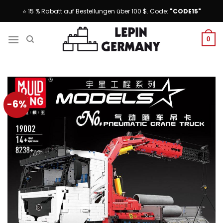
Skip
⭐ 15 % Rabatt auf Bestellungen über 100 $. Code:
"CODE15"
to
content
0
-6%