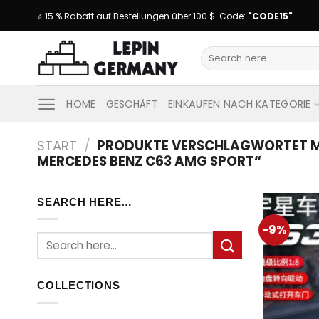
Skip
⭐ 15 % Rabatt auf Bestellungen über 100 $. Code:
"CODE15"
to
content
Suche
nach:
HOME
GESCHÄFT
EINKAUFEN NACH KATEGORIE
START
/
PRODUKTE VERSCHLAGWORTET MI
MERCEDES BENZ C63 AMG SPORT“
SEARCH HERE…
-9%
Suche
nach:
COLLECTIONS