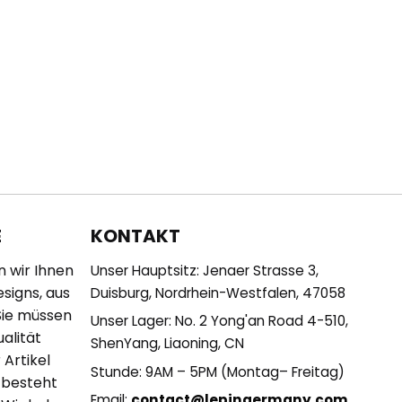
KONTAKT
E
n wir Ihnen
Unser Hauptsitz: Jenaer Strasse 3,
esigns, aus
Duisburg, Nordrhein-Westfalen, 47058
Sie müssen
Unser Lager: No. 2 Yong'an Road 4-510,
alität
ShenYang, Liaoning, CN
 Artikel
Stunde: 9AM – 5PM (Montag– Freitag)
 besteht
Email:
contact@lepingermany.com