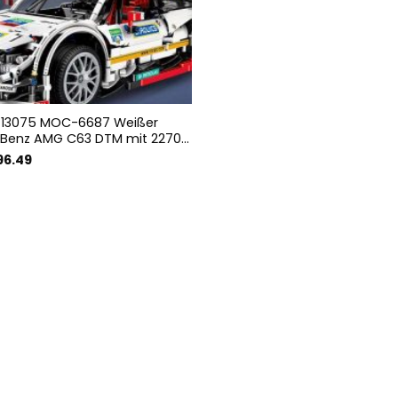
 13075 MOC-6687 Weißer
Benz AMG C63 DTM mit 2270
sprünglicher
Aktueller
96.49
eis
Preis
r:
ist:
06.32
€96.49.