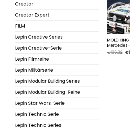
Creator
Creator Expert
FILM
Lepin Creative Series
MOLD KING
Mercedes-
Lepin Creative-Serie
Stück
Ur
€
106.32
€
Pr
Lepin Filmreihe
wa
€1
Lepin Militärserie
Lepin Modular Building Series
Lepin Modular Building-Reihe
Lepin Star Wars-Serie
Lepin Technic Serie
Lepin Technic Series