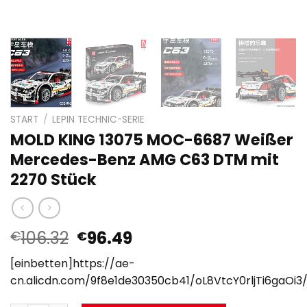
START
/
LEPIN TECHNIC-SERIE
MOLD KING 13075 MOC-6687 Weißer
Mercedes-Benz AMG C63 DTM mit
2270 Stück
Ursprünglicher
Aktueller
106.32
96.49
€
€
Preis
Preis
[einbetten]https://ae-
war:
ist:
cn.alicdn.com/9f8e1de30350cb41/oL8VtcY0rljTi6gaO
€106.32
€96.49.