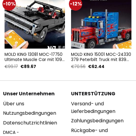
-10%
-12%
MOLD KING 13081 MOC-17750
MOLD KING 15001 MOC-24330
Ultimate Muscle Car mit 1098
379 Peterbilt Truck mit 839
Teilen
Teilen
Ursprünglicher
Aktueller
Ursprünglicher
Aktueller
€
99.17
€
89.67
€
70.56
€
62.44
Preis
Preis
Preis
Preis
war:
ist:
war:
ist:
€99.17
€89.67.
€70.56
€62.44.
Unser Unternehmen
UNTERSTÜTZUNG
Über uns
Versand- und
Lieferbedingungen
Nutzungsbedingungen
Zahlungsbedingungen
Datenschutzrichtlinien
Rückgabe- und
DMCA -