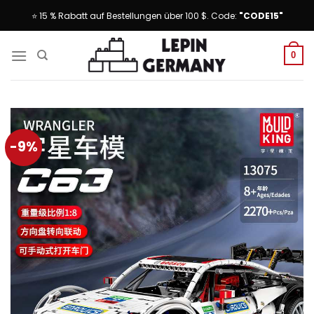
Skip
⭐ 15 % Rabatt auf Bestellungen über 100 $. Code:
"CODE15"
to
content
0
-9%