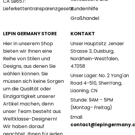
CA SB657:
Kundenhilfe
Lieferkettentransparenzgesetz
Großhandel
KONTAKT
LEPIN GERMANY STORE
Hier in unserem Shop
Unser Hauptsitz: Jenaer
bieten wir Ihnen eine
Strasse 3, Duisburg,
Reihe von Stilen und
Nordrhein-Westfalen,
Designs, aus denen Sie
47058
wählen können. Sie
Unser Lager: No. 2 Yong'an
müssen sich keine Sorgen
Road 4-510, ShenYang,
um die Qualität oder
Liaoning, CN
Einzigartigkeit unserer
Stunde: 9AM – 5PM
Artikel machen, denn
(Montag– Freitag)
unser Team besteht aus
Email:
Weltklasse-Designern!
contact@lepingermany.
Wir haben darauf
geachtet, Ihnen für jeden