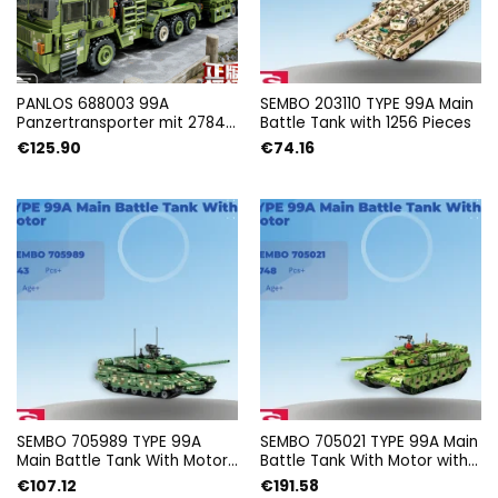
PANLOS 688003 99A
SEMBO 203110 TYPE 99A Main
Panzertransporter mit 2784
Battle Tank with 1256 Pieces
Teilen
€
125.90
€
74.16
SEMBO 705989 TYPE 99A
SEMBO 705021 TYPE 99A Main
Main Battle Tank With Motor
Battle Tank With Motor with
with 1143 Pieces
2748 Pieces
€
107.12
€
191.58