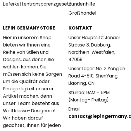
Kundenhilfe
Lieferkettentransparenzgesetz
Großhandel
KONTAKT
LEPIN GERMANY STORE
Hier in unserem Shop
Unser Hauptsitz: Jenaer
bieten wir Ihnen eine
Strasse 3, Duisburg,
Reihe von Stilen und
Nordrhein-Westfalen,
Designs, aus denen Sie
47058
wählen können. Sie
Unser Lager: No. 2 Yong'an
müssen sich keine Sorgen
Road 4-510, ShenYang,
um die Qualität oder
Liaoning, CN
Einzigartigkeit unserer
Stunde: 9AM – 5PM
Artikel machen, denn
(Montag– Freitag)
unser Team besteht aus
Email:
Weltklasse-Designern!
contact@lepingermany.
Wir haben darauf
geachtet, Ihnen für jeden