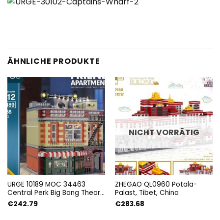
ÄHNLICHE PRODUKTE
NICHT VORRÄTIG
URGE 10189 MOC 34463
ZHEGAO QL0960 Potala-
Central Perk Big Bang Theory
Palast, Tibet, China
Building von BrickPolis
€
242.79
€
283.68