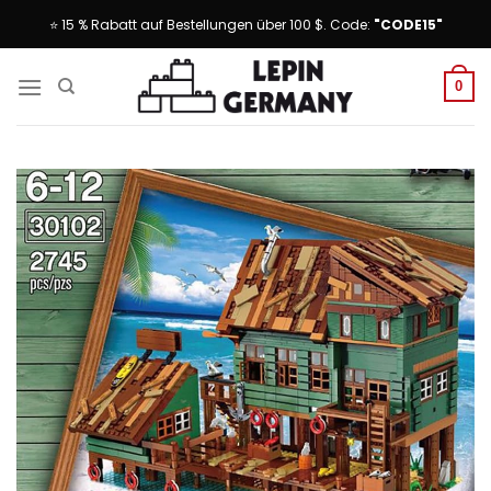
Skip
⭐ 15 % Rabatt auf Bestellungen über 100 $. Code:
"CODE15"
to
content
0