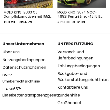
MOLD KING 12003 QJ
MOLD KING 13074 MOC-
Dampflokomotiven mit 1552
46921 Ferrari Enzo-42115 B
Stück
Modell mit 2790 Stück
Preisspanne:
Ursprünglicher
Aktueller
€
31.23
–
€
94.79
€
123.00
€
112.39
€31.23
Preis
Preis
bis
war:
ist:
€94.79
€123.00
€112.39.
Unser Unternehmen
UNTERSTÜTZUNG
Über uns
Versand- und
Lieferbedingungen
Nutzungsbedingungen
Zahlungsbedingungen
Datenschutzrichtlinien
Rückgabe- und
DMCA -
Rückerstattungsrichtlinien
Urheberrechtsrichtlinie
Kontaktiere uns
CA SB657:
Kundenhilfe
Lieferkettentransparenzgesetz
Großhandel