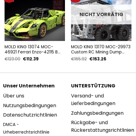
NICHT VORRÄTIG
MOLD KING 13074 MOC-
MOLD KING 13170 MOC-29973
46921 Ferrari Enzo-42115 B
Custom RC Mining Dump
Modell mit 2790 Stück
Truck Muldenkipper mit 2044
Ursprünglicher
Aktueller
Ursprünglicher
Aktueller
€
123.00
€
112.39
€
165.92
€
153.26
Teilen
Preis
Preis
Preis
Preis
war:
ist:
war:
ist:
€123.00
€112.39.
€165.92
€153.26.
Unser Unternehmen
UNTERSTÜTZUNG
Über uns
Versand- und
Lieferbedingungen
Nutzungsbedingungen
Zahlungsbedingungen
Datenschutzrichtlinien
Rückgabe- und
DMCA -
Rückerstattungsrichtlinien
Urheberrechtsrichtlinie