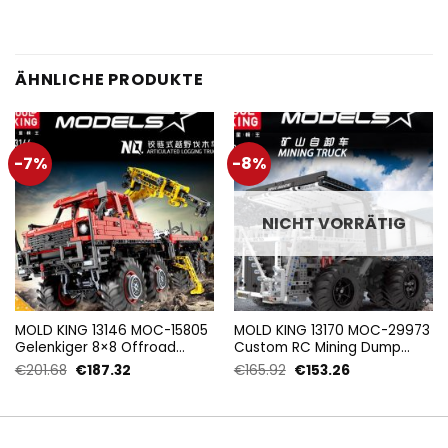
ÄHNLICHE PRODUKTE
-7%
-8%
NICHT VORRÄTIG
MOLD KING 13146 MOC-15805
MOLD KING 13170 MOC-29973
Gelenkiger 8×8 Offroad
Custom RC Mining Dump
Truck mit 3068 Teilen
Truck Muldenkipper mit 2044
Ursprünglicher
Aktueller
Ursprünglicher
Aktueller
€
201.68
€
187.32
€
165.92
€
153.26
Teilen
Preis
Preis
Preis
Preis
war:
ist:
war:
ist:
€201.68
€187.32.
€165.92
€153.26.