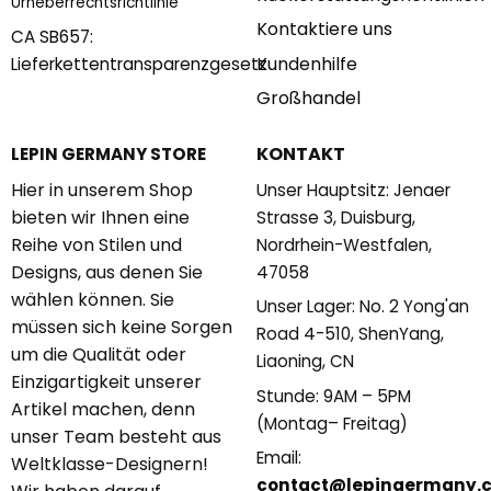
Urheberrechtsrichtlinie
Kontaktiere uns
CA SB657:
Kundenhilfe
Lieferkettentransparenzgesetz
Großhandel
KONTAKT
LEPIN GERMANY STORE
Hier in unserem Shop
Unser Hauptsitz: Jenaer
bieten wir Ihnen eine
Strasse 3, Duisburg,
Reihe von Stilen und
Nordrhein-Westfalen,
Designs, aus denen Sie
47058
wählen können. Sie
Unser Lager: No. 2 Yong'an
müssen sich keine Sorgen
Road 4-510, ShenYang,
um die Qualität oder
Liaoning, CN
Einzigartigkeit unserer
Stunde: 9AM – 5PM
Artikel machen, denn
(Montag– Freitag)
unser Team besteht aus
Email:
Weltklasse-Designern!
contact@lepingermany.