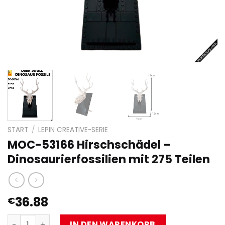
START
/
LEPIN CREATIVE-SERIE
MOC-53166 Hirschschädel –
Dinosaurierfossilien mit 275 Teilen
36.88
€
MOC-53166 Hirschschädel - Dinosaurierfossilien mit 275
IN DEN WARENKORB