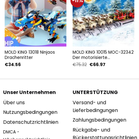
-11%
MOLD KING 13018 Ninjaos
MOLD KING 10015 MOC-32342
Drachenritter
Der motorisierte
Weihnachtsmann-Schlitten
Ursprünglicher
Aktueller
€
34.56
€
75.32
€
66.97
mit 1318 Teilen
Preis
Preis
war:
ist:
€75.32
€66.97.
Unser Unternehmen
UNTERSTÜTZUNG
Über uns
Versand- und
Lieferbedingungen
Nutzungsbedingungen
Zahlungsbedingungen
Datenschutzrichtlinien
Rückgabe- und
DMCA -
Rückerstattungsrichtlinien