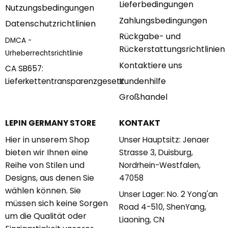
wählen können. Sie
Unser Lager: No. 2 Yong'an
müssen sich keine Sorgen
Road 4-510, ShenYang,
um die Qualität oder
Liaoning, CN
Einzigartigkeit unserer
Stunde: 9AM – 5PM
Artikel machen, denn
(Montag– Freitag)
unser Team besteht aus
Email:
Weltklasse-Designern!
contact@lepingermany.
Wir haben darauf
geachtet, Ihnen für jeden
Anlass etwas zu bieten.
© 2026 LEPIN Brickandise Store. All Rights Reserved.