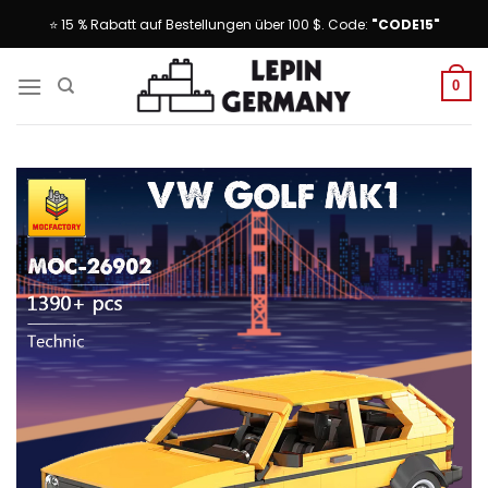
Skip
⭐ 15 % Rabatt auf Bestellungen über 100 $. Code:
"CODE15"
to
content
0