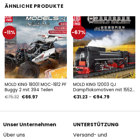
Unser Unternehmen
UNTERSTÜTZUNG
Über uns
Versand- und
Lieferbedingungen
Nutzungsbedingungen
Zahlungsbedingungen
Datenschutzrichtlinien
Rückgabe- und
DMCA -
Rückerstattungsrichtlinien
Urheberrechtsrichtlinie
Kontaktiere uns
CA SB657:
Kundenhilfe
Lieferkettentransparenzgesetz
Großhandel
KONTAKT
LEPIN GERMANY STORE
Hier in unserem Shop
Unser Hauptsitz: Jenaer
bieten wir Ihnen eine
Strasse 3, Duisburg,
Reihe von Stilen und
Nordrhein-Westfalen,
Designs, aus denen Sie
47058