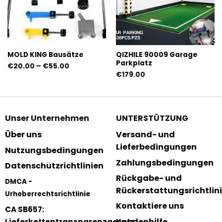
MOLD KING Bausätze
QIZHILE 90009 Garage
Parkplatz
Preisspanne:
€
20.00
–
€
55.00
€20.00
€
179.00
bis
€55.00
Unser Unternehmen
UNTERSTÜTZUNG
Über uns
Versand- und
Lieferbedingungen
Nutzungsbedingungen
Zahlungsbedingungen
Datenschutzrichtlinien
Rückgabe- und
DMCA -
Rückerstattungsrichtlin
Urheberrechtsrichtlinie
Kontaktiere uns
CA SB657:
Kundenhilfe
Lieferkettentransparenzgesetz