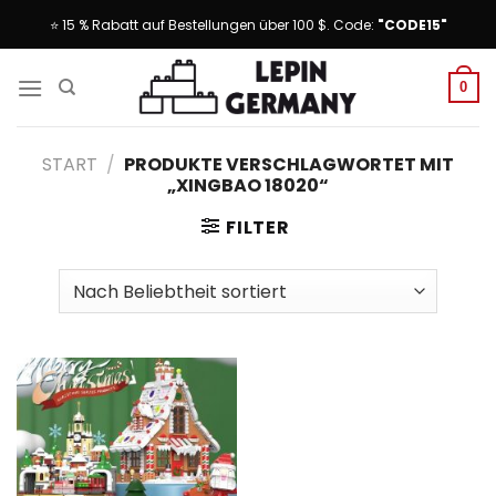
Skip
⭐ 15 % Rabatt auf Bestellungen über 100 $. Code:
"CODE15"
to
content
0
START
/
PRODUKTE VERSCHLAGWORTET MIT
„XINGBAO 18020“
FILTER