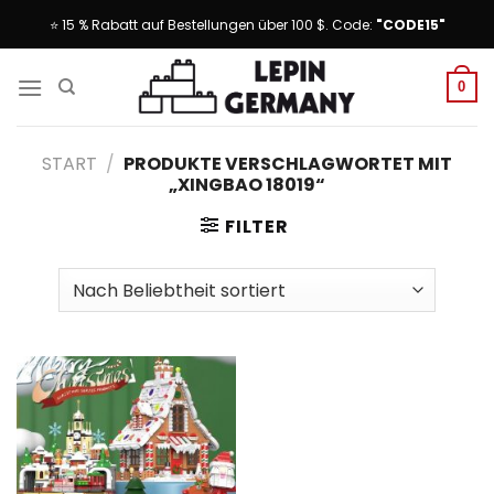
Skip
⭐ 15 % Rabatt auf Bestellungen über 100 $. Code:
"CODE15"
to
content
0
START
/
PRODUKTE VERSCHLAGWORTET MIT
„XINGBAO 18019“
FILTER