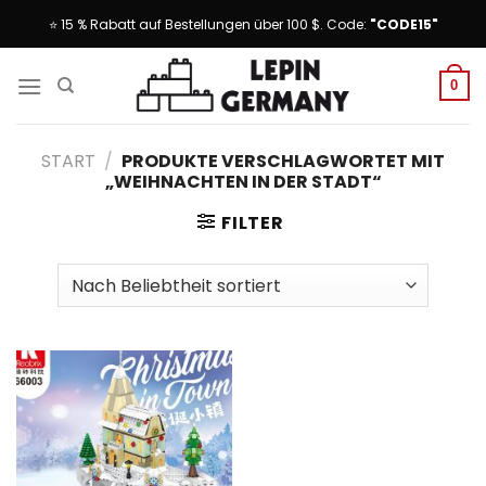
Skip
⭐ 15 % Rabatt auf Bestellungen über 100 $. Code:
"CODE15"
to
content
0
START
/
PRODUKTE VERSCHLAGWORTET MIT
„WEIHNACHTEN IN DER STADT“
FILTER