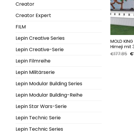
Creator
Creator Expert
FILM
Lepin Creative Series
MOLD KING
Himeji mit 
Lepin Creative-Serie
Ur
€
177.85
€
Pr
Lepin Filmreihe
wa
€
Lepin Militärserie
Lepin Modular Building Series
Lepin Modular Building-Reihe
Lepin Star Wars-Serie
Lepin Technic Serie
Lepin Technic Series