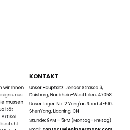
KONTAKT
E
n wir Ihnen
Unser Hauptsitz: Jenaer Strasse 3,
esigns, aus
Duisburg, Nordrhein-Westfalen, 47058
Sie müssen
Unser Lager: No. 2 Yong'an Road 4-510,
alität
ShenYang, Liaoning, CN
 Artikel
Stunde: 9AM – 5PM (Montag– Freitag)
 besteht
Email:
contact@lepingermany.com