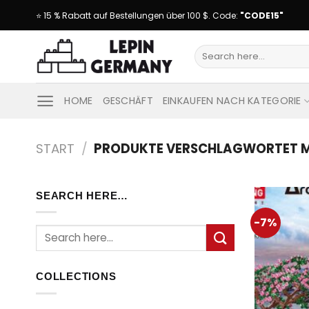
Skip
⭐ 15 % Rabatt auf Bestellungen über 100 $. Code:
"CODE15"
to
content
Suche
nach:
HOME
GESCHÄFT
EINKAUFEN NACH KATEGORIE
START
/
PRODUKTE VERSCHLAGWORTET MI
SEARCH HERE…
-7%
Suche
nach:
COLLECTIONS