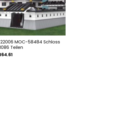
 22006 MOC-58484 Schloss
3086 Teilen
sprünglicher
Aktueller
164.61
eis
Preis
r:
ist:
177.85
€164.61.