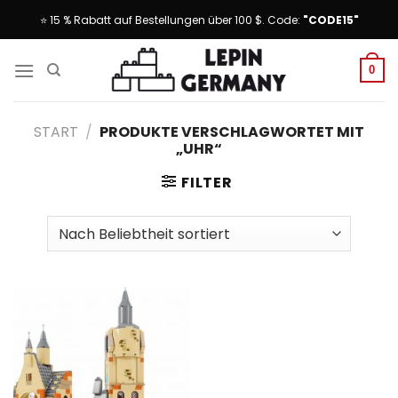
Skip
⭐ 15 % Rabatt auf Bestellungen über 100 $. Code:
"CODE15"
to
content
0
START
/
PRODUKTE VERSCHLAGWORTET MIT
„UHR“
FILTER