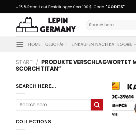
Skip
⭐ 15 % Rabatt auf Bestellungen über 100 $. Code:
"CODE15"
to
content
Suche
nach:
HOME
GESCHÄFT
EINKAUFEN NACH KATEGORIE
START
/
PRODUKTE VERSCHLAGWORTET MIT
SCORCH TITAN“
SEARCH HERE…
Suche
nach:
COLLECTIONS