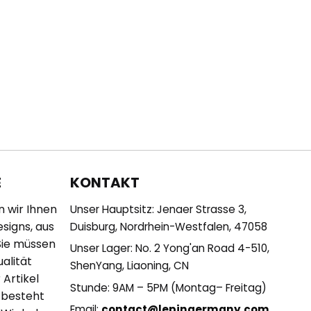
KONTAKT
E
n wir Ihnen
Unser Hauptsitz: Jenaer Strasse 3,
esigns, aus
Duisburg, Nordrhein-Westfalen, 47058
Sie müssen
Unser Lager: No. 2 Yong'an Road 4-510,
alität
ShenYang, Liaoning, CN
 Artikel
Stunde: 9AM – 5PM (Montag– Freitag)
 besteht
Email:
contact@lepingermany.com