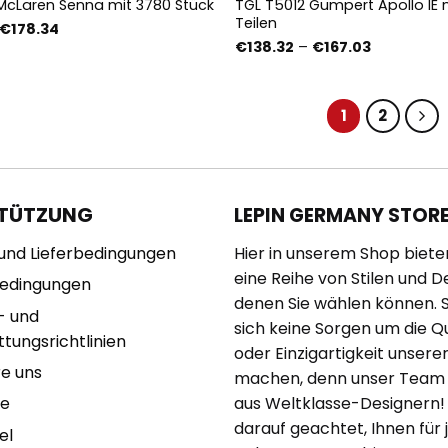
McLaren Senna mit 3780 Stück
TGL T5012 Gumpert Apollo IE 
Teilen
Preisspanne:
€
178.34
€138.98
Preisspann
€
138.32
–
€
167.03
bis
€138.32
€178.34
bis
€167.03
1
2
TÜTZUNG
LEPIN GERMANY STOR
und Lieferbedingungen
Hier in unserem Shop biete
eine Reihe von Stilen und D
bedingungen
denen Sie wählen können. 
- und
sich keine Sorgen um die Qu
tungsrichtlinien
oder Einzigartigkeit unserer
re uns
machen, denn unser Team
aus Weltklasse-Designern!
fe
darauf geachtet, Ihnen für
el