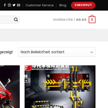
Customer Service
Blog
CHECKOUT
WARENKORB /
€
0.00
0
gezeigt