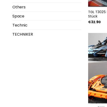
Others
TGL T3025 
Space
Stück
€
32.90
Technic
TECHNIKER