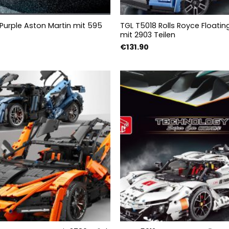
Purple Aston Martin mit 595
TGL T5018 Rolls Royce Floati
mit 2903 Teilen
€
131.90