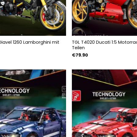
Diavel 1260 Lamborghini mit
TGL T4020 Ducati 1:5 Motorra
Teilen
€
79.90