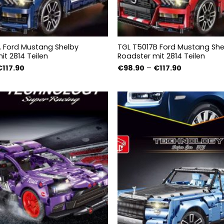
 Ford Mustang Shelby
TGL T5017B Ford Mustang She
it 2814 Teilen
Roadster mit 2814 Teilen
Preisspanne:
Preisspanne
€
117.90
€
98.90
–
€
117.90
€98.90
€98.90
bis
bis
€117.90
€117.90