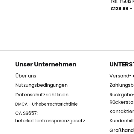
TGL T5013 
€
138.98
–
Unser Unternehmen
UNTERS
Über uns
Versand- 
Nutzungsbedingungen
Zahlungs
Datenschutzrichtlinien
Rückgabe
Rückerstat
DMCA - Urheberrechtsrichtlinie
Kontaktie
CA SB657:
Kundenhil
Lieferkettentransparenzgesetz
Großhand