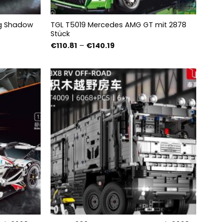
ng Shadow
TGL T5019 Mercedes AMG GT mit 2878
Stück
Preisspanne:
€
110.81
–
€
140.19
€110.81
bis
€140.19