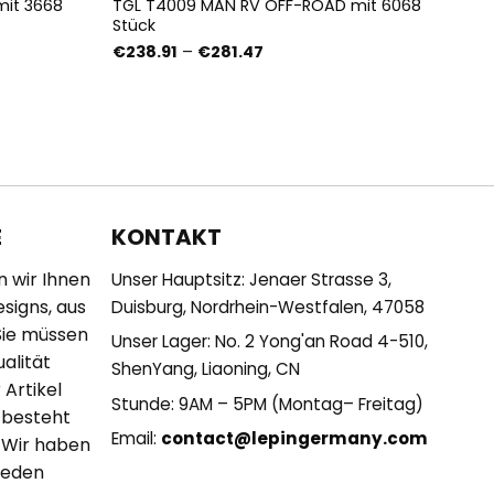
mit 3668
TGL T4009 MAN RV OFF-ROAD mit 6068
Stück
e:
Preisspanne:
€
238.91
–
€
281.47
€238.91
bis
€281.47
KONTAKT
E
n wir Ihnen
Unser Hauptsitz: Jenaer Strasse 3,
esigns, aus
Duisburg, Nordrhein-Westfalen, 47058
Sie müssen
Unser Lager: No. 2 Yong'an Road 4-510,
alität
ShenYang, Liaoning, CN
 Artikel
Stunde: 9AM – 5PM (Montag– Freitag)
 besteht
Email:
contact@lepingermany.com
 Wir haben
 jeden