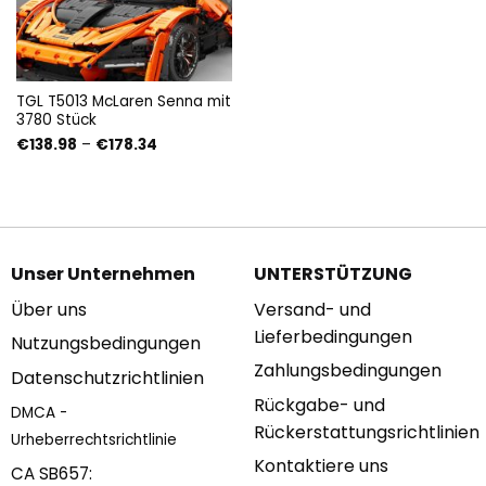
TGL T5013 McLaren Senna mit
3780 Stück
Preisspanne:
€
138.98
–
€
178.34
€138.98
bis
€178.34
Unser Unternehmen
UNTERSTÜTZUNG
Über uns
Versand- und
Lieferbedingungen
Nutzungsbedingungen
Zahlungsbedingungen
Datenschutzrichtlinien
Rückgabe- und
DMCA -
Rückerstattungsrichtlinien
Urheberrechtsrichtlinie
Kontaktiere uns
CA SB657: