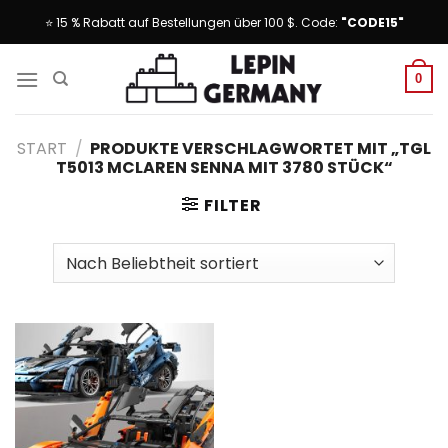
Skip
⭐ 15 % Rabatt auf Bestellungen über 100 $. Code:
"CODE15"
to
content
0
START
/
PRODUKTE VERSCHLAGWORTET MIT „TGL
T5013 MCLAREN SENNA MIT 3780 STÜCK“
FILTER