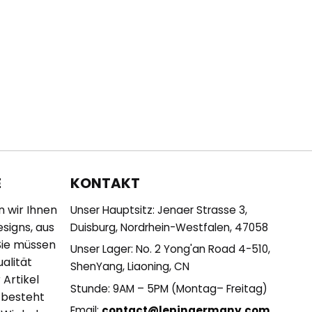
KONTAKT
E
n wir Ihnen
Unser Hauptsitz: Jenaer Strasse 3,
esigns, aus
Duisburg, Nordrhein-Westfalen, 47058
Sie müssen
Unser Lager: No. 2 Yong'an Road 4-510,
alität
ShenYang, Liaoning, CN
 Artikel
Stunde: 9AM – 5PM (Montag– Freitag)
 besteht
Email:
contact@lepingermany.com