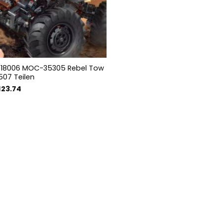
 18006 MOC-35305 Rebel Tow
507 Teilen
sprünglicher
Aktueller
123.74
eis
Preis
r:
ist:
34.93
€123.74.