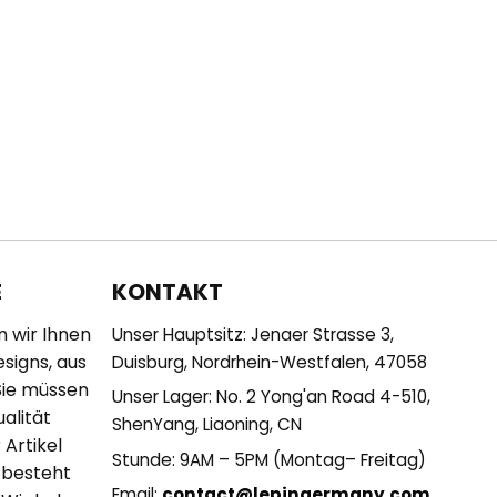
KONTAKT
E
n wir Ihnen
Unser Hauptsitz: Jenaer Strasse 3,
esigns, aus
Duisburg, Nordrhein-Westfalen, 47058
Sie müssen
Unser Lager: No. 2 Yong'an Road 4-510,
alität
ShenYang, Liaoning, CN
 Artikel
Stunde: 9AM – 5PM (Montag– Freitag)
 besteht
Email:
contact@lepingermany.com