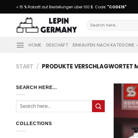
Skip
⭐ 15 % Rabatt auf Bestellungen über 100 $. Code:
"CODE15"
to
content
Suche
nach:
HOME
GESCHÄFT
EINKAUFEN NACH KATEGORIE
START
/
PRODUKTE VERSCHLAGWORTET MI
SEARCH HERE…
Suche
nach:
COLLECTIONS