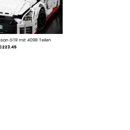
ssan GTR mit 4098 Teilen
Preisspanne:
€
223.45
€161.89
bis
€223.45