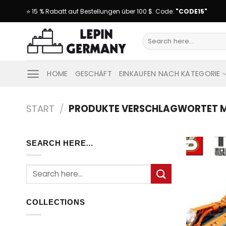
Skip
⭐ 15 % Rabatt auf Bestellungen über 100 $. Code:
"CODE15"
to
content
Suche
nach:
HOME
GESCHÄFT
EINKAUFEN NACH KATEGORIE
START
/
PRODUKTE VERSCHLAGWORTET MI
SEARCH HERE…
Suche
nach:
COLLECTIONS