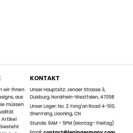
KONTAKT
E
n wir Ihnen
Unser Hauptsitz: Jenaer Strasse 3,
esigns, aus
Duisburg, Nordrhein-Westfalen, 47058
Sie müssen
Unser Lager: No. 2 Yong'an Road 4-510,
alität
ShenYang, Liaoning, CN
 Artikel
Stunde: 9AM – 5PM (Montag– Freitag)
 besteht
Email:
contact@lepingermany.com