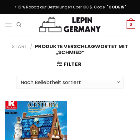
Skip
⭐ 15 % Rabatt auf Bestellungen über 100 $. Code:
"CODE15"
to
content
0
START
/
PRODUKTE VERSCHLAGWORTET MIT
„SCHMIED“
FILTER