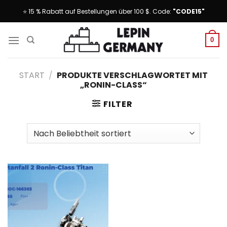
Skip
⭐ 15 % Rabatt auf Bestellungen über 100 $. Code:
"CODE15"
to
content
0
START
/
PRODUKTE VERSCHLAGWORTET MIT
„RONIN-CLASS“
FILTER