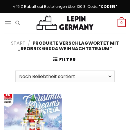
Skip
⭐ 15 % Rabatt auf Bestellungen über 100 $. Code:
"CODE15"
to
content
0
START
/
PRODUKTE VERSCHLAGWORTET MIT
„REOBRIX 66004 WEIHNACHTSTRAUM“
FILTER