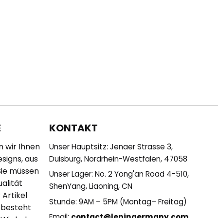
KONTAKT
E
n wir Ihnen
Unser Hauptsitz: Jenaer Strasse 3,
esigns, aus
Duisburg, Nordrhein-Westfalen, 47058
Sie müssen
Unser Lager: No. 2 Yong'an Road 4-510,
alität
ShenYang, Liaoning, CN
 Artikel
Stunde: 9AM – 5PM (Montag– Freitag)
 besteht
Email:
contact@lepingermany.com