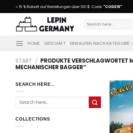
Skip
⭐ 15 % Rabatt auf Bestellungen über 100 $. Code:
"CODE15"
to
content
Suche
nach:
HOME
GESCHÄFT
EINKAUFEN NACH KATEGORIE
START
/
PRODUKTE VERSCHLAGWORTET MI
MECHANISCHER BAGGER“
SEARCH HERE…
Suche
nach:
COLLECTIONS