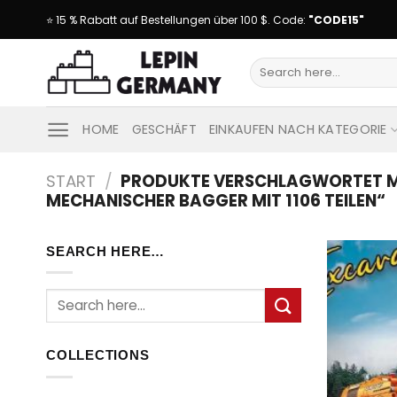
Skip
⭐ 15 % Rabatt auf Bestellungen über 100 $. Code:
"CODE15"
to
content
Suche
nach:
HOME
GESCHÄFT
EINKAUFEN NACH KATEGORIE
START
/
PRODUKTE VERSCHLAGWORTET MI
MECHANISCHER BAGGER MIT 1106 TEILEN“
SEARCH HERE…
Suche
nach:
COLLECTIONS