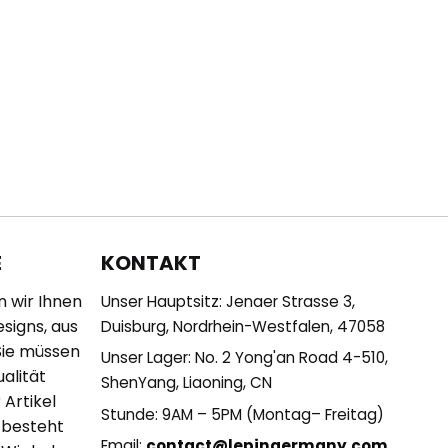
KONTAKT
E
n wir Ihnen
Unser Hauptsitz: Jenaer Strasse 3,
esigns, aus
Duisburg, Nordrhein-Westfalen, 47058
Sie müssen
Unser Lager: No. 2 Yong'an Road 4-510,
alität
ShenYang, Liaoning, CN
 Artikel
Stunde: 9AM – 5PM (Montag– Freitag)
 besteht
Email:
contact@lepingermany.com