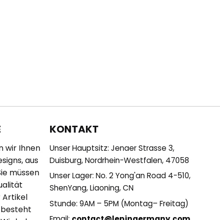
KONTAKT
E
n wir Ihnen
Unser Hauptsitz: Jenaer Strasse 3,
esigns, aus
Duisburg, Nordrhein-Westfalen, 47058
Sie müssen
Unser Lager: No. 2 Yong'an Road 4-510,
alität
ShenYang, Liaoning, CN
 Artikel
Stunde: 9AM – 5PM (Montag– Freitag)
 besteht
Email:
contact@lepingermany.com