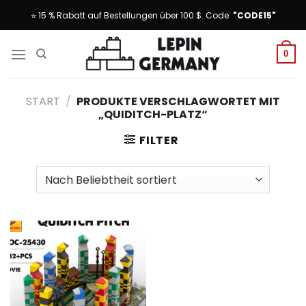
Skip
⭐ 15 % Rabatt auf Bestellungen über 100 $. Code:
"CODE15"
to
content
0
START
/
PRODUKTE VERSCHLAGWORTET MIT
„QUIDITCH-PLATZ“
FILTER