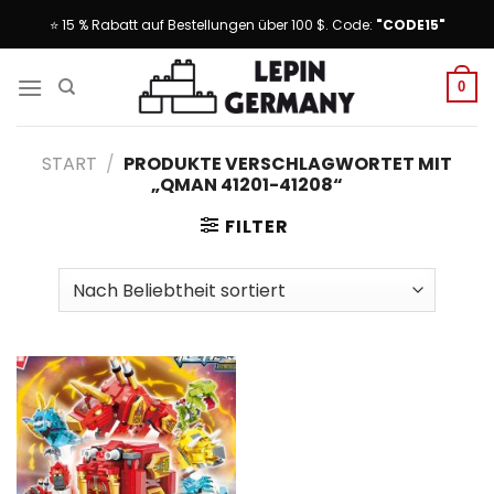
Skip
⭐ 15 % Rabatt auf Bestellungen über 100 $. Code:
"CODE15"
to
content
0
START
/
PRODUKTE VERSCHLAGWORTET MIT
„QMAN 41201-41208“
FILTER