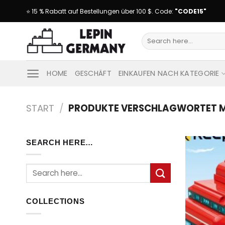
Skip
⭐ 15 % Rabatt auf Bestellungen über 100 $. Code:
"CODE15"
to
content
Suche
nach:
HOME
GESCHÄFT
EINKAUFEN NACH KATEGORIE
START
/
PRODUKTE VERSCHLAGWORTET M
SEARCH HERE…
Suche
nach:
COLLECTIONS