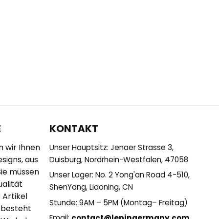
KONTAKT
E
n wir Ihnen
Unser Hauptsitz: Jenaer Strasse 3,
esigns, aus
Duisburg, Nordrhein-Westfalen, 47058
Sie müssen
Unser Lager: No. 2 Yong'an Road 4-510,
alität
ShenYang, Liaoning, CN
 Artikel
Stunde: 9AM – 5PM (Montag– Freitag)
 besteht
Email:
contact@lepingermany.com