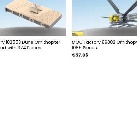
ry 182553 Dune Ornithopter
MOC Factory 89082 Ornithopt
and with 374 Pieces
1085 Pieces
€
57.06