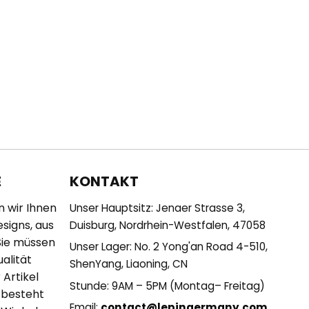
KONTAKT
E
n wir Ihnen
Unser Hauptsitz: Jenaer Strasse 3,
esigns, aus
Duisburg, Nordrhein-Westfalen, 47058
Sie müssen
Unser Lager: No. 2 Yong'an Road 4-510,
alität
ShenYang, Liaoning, CN
 Artikel
Stunde: 9AM – 5PM (Montag– Freitag)
 besteht
Email:
contact@lepingermany.com