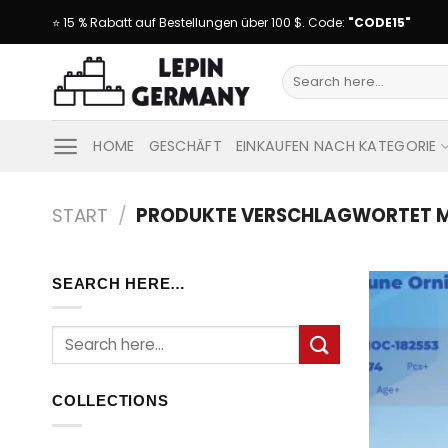
Skip
⭐ 15 % Rabatt auf Bestellungen über 100 $. Code:
"CODE15"
to
content
Suche
nach:
HOME
GESCHÄFT
EINKAUFEN NACH KATEGORIE
START
/
PRODUKTE VERSCHLAGWORTET M
SEARCH HERE…
Suche
nach:
COLLECTIONS