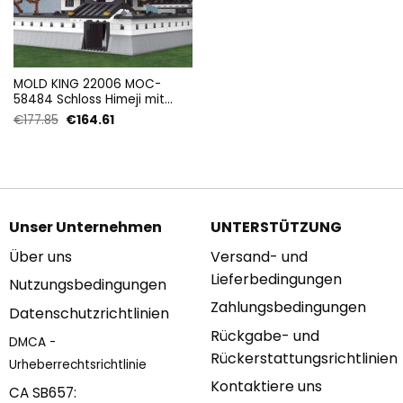
MOLD KING 22006 MOC-
58484 Schloss Himeji mit
3086 Teilen
Ursprünglicher
Aktueller
€
177.85
€
164.61
Preis
Preis
war:
ist:
€177.85
€164.61.
Unser Unternehmen
UNTERSTÜTZUNG
Über uns
Versand- und
Lieferbedingungen
Nutzungsbedingungen
Zahlungsbedingungen
Datenschutzrichtlinien
Rückgabe- und
DMCA -
Rückerstattungsrichtlinien
Urheberrechtsrichtlinie
Kontaktiere uns
CA SB657: