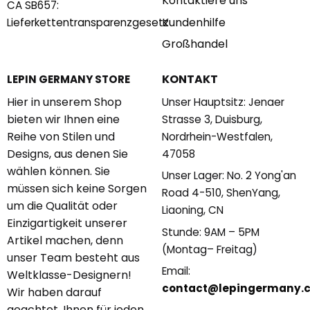
Kontaktiere uns
CA SB657:
Kundenhilfe
Lieferkettentransparenzgesetz
Großhandel
KONTAKT
LEPIN GERMANY STORE
Hier in unserem Shop
Unser Hauptsitz: Jenaer
bieten wir Ihnen eine
Strasse 3, Duisburg,
Reihe von Stilen und
Nordrhein-Westfalen,
Designs, aus denen Sie
47058
wählen können. Sie
Unser Lager: No. 2 Yong'an
müssen sich keine Sorgen
Road 4-510, ShenYang,
um die Qualität oder
Liaoning, CN
Einzigartigkeit unserer
Stunde: 9AM – 5PM
Artikel machen, denn
(Montag– Freitag)
unser Team besteht aus
Email:
Weltklasse-Designern!
contact@lepingermany.
Wir haben darauf
geachtet, Ihnen für jeden