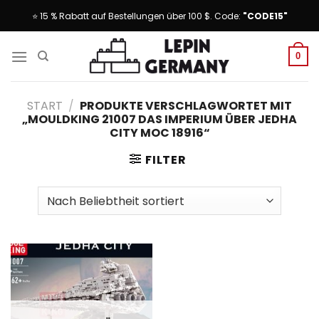
Skip
⭐ 15 % Rabatt auf Bestellungen über 100 $. Code:
"CODE15"
to
content
0
START
/
PRODUKTE VERSCHLAGWORTET MIT
„MOULDKING 21007 DAS IMPERIUM ÜBER JEDHA
CITY MOC 18916“
FILTER