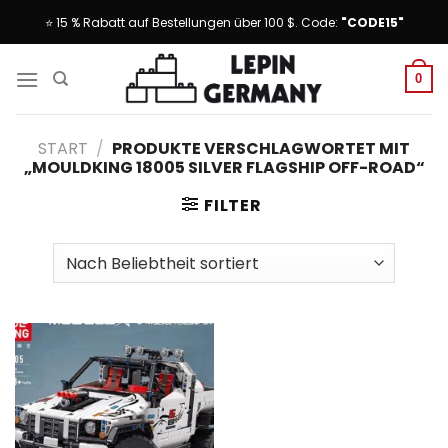
Skip
⭐ 15 % Rabatt auf Bestellungen über 100 $. Code:
"CODE15"
to
content
0
START
/
PRODUKTE VERSCHLAGWORTET MIT
„MOULDKING 18005 SILVER FLAGSHIP OFF-ROAD“
FILTER