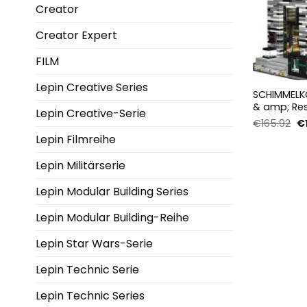
Creator
Creator Expert
FILM
Lepin Creative Series
SCHIMMELK
& amp; Res
Lepin Creative-Serie
3992 Teile
Ur
€
165.92
€
Pr
Lepin Filmreihe
wa
€1
Lepin Militärserie
Lepin Modular Building Series
Lepin Modular Building-Reihe
Lepin Star Wars-Serie
Lepin Technic Serie
Lepin Technic Series