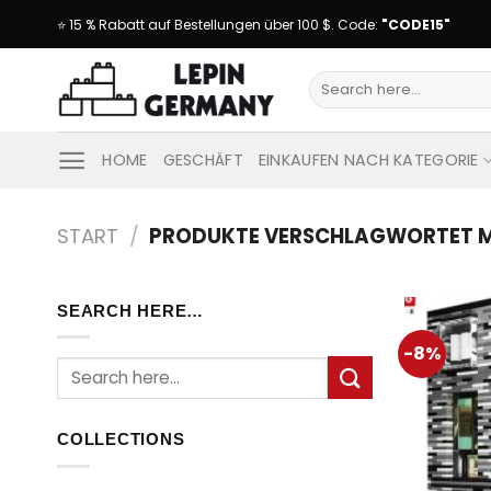
Skip
⭐ 15 % Rabatt auf Bestellungen über 100 $. Code:
"CODE15"
to
content
Suche
nach:
HOME
GESCHÄFT
EINKAUFEN NACH KATEGORIE
START
/
PRODUKTE VERSCHLAGWORTET MI
SEARCH HERE…
-8%
Suche
nach:
COLLECTIONS