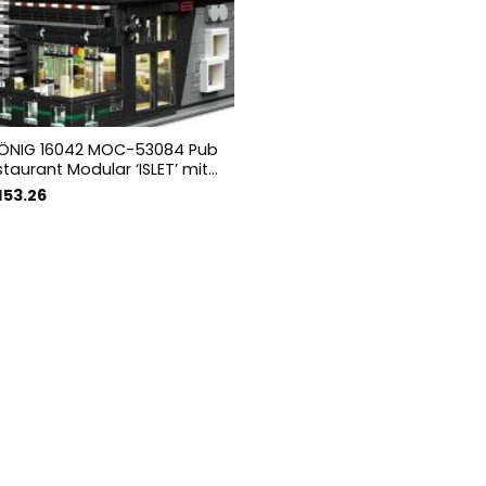
ÖNIG 16042 MOC-53084 Pub
taurant Modular ‘ISLET’ mit
n
sprünglicher
Aktueller
153.26
eis
Preis
r:
ist:
65.92
€153.26.