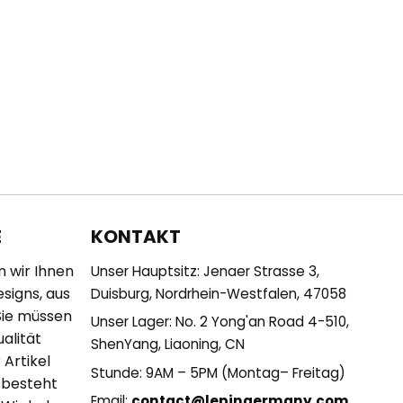
KONTAKT
E
n wir Ihnen
Unser Hauptsitz: Jenaer Strasse 3,
esigns, aus
Duisburg, Nordrhein-Westfalen, 47058
Sie müssen
Unser Lager: No. 2 Yong'an Road 4-510,
alität
ShenYang, Liaoning, CN
 Artikel
Stunde: 9AM – 5PM (Montag– Freitag)
 besteht
Email:
contact@lepingermany.com