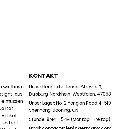
KONTAKT
E
n wir Ihnen
Unser Hauptsitz: Jenaer Strasse 3,
esigns, aus
Duisburg, Nordrhein-Westfalen, 47058
Sie müssen
Unser Lager: No. 2 Yong'an Road 4-510,
alität
ShenYang, Liaoning, CN
 Artikel
Stunde: 9AM – 5PM (Montag– Freitag)
 besteht
Email:
contact@lepingermany.com