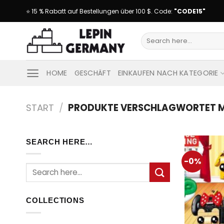
Skip
⭐ 15 % Rabatt auf Bestellungen über 100 $. Code:
"CODE15"
to
content
Suche
nach:
HOME
GESCHÄFT
EINKAUFEN NACH KATEGORIE
START
/
PRODUKTE VERSCHLAGWORTET MI
SEARCH HERE…
-0%
Suche
nach:
COLLECTIONS