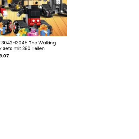
13042-13045 The Walking
k Sets mit 380 Teilen
prünglicher
Aktueller
9.07
is
Preis
:
ist:
.15
€29.07.