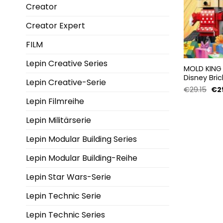
Creator
Creator Expert
FILM
Lepin Creative Series
MOLD KING 
Disney Bric
Lepin Creative-Serie
Urs
€
29.15
€
2
Pre
Lepin Filmreihe
war
€29
Lepin Militärserie
Lepin Modular Building Series
Lepin Modular Building-Reihe
Lepin Star Wars-Serie
Lepin Technic Serie
Lepin Technic Series