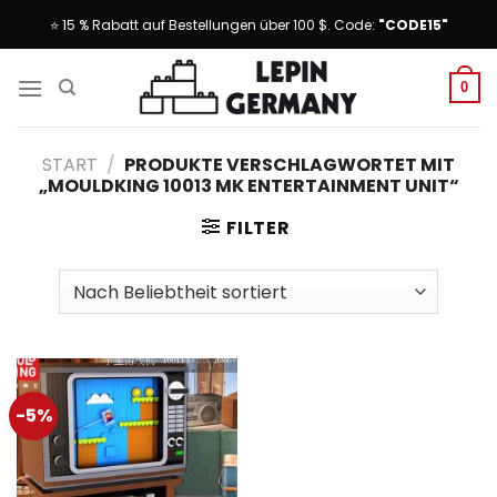
Skip
⭐ 15 % Rabatt auf Bestellungen über 100 $. Code:
"CODE15"
to
content
0
START
/
PRODUKTE VERSCHLAGWORTET MIT
„MOULDKING 10013 MK ENTERTAINMENT UNIT“
FILTER
-5%