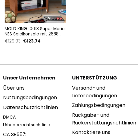
MOLD KING 10013 Super Mario:
NES Spielkonsole mit 2688
Teilen
Ursprünglicher
Aktueller
€
129.93
€
123.74
Preis
Preis
war:
ist:
€129.93
€123.74.
Unser Unternehmen
UNTERSTÜTZUNG
Über uns
Versand- und
Lieferbedingungen
Nutzungsbedingungen
Zahlungsbedingungen
Datenschutzrichtlinien
Rückgabe- und
DMCA -
Rückerstattungsrichtlinien
Urheberrechtsrichtlinie
Kontaktiere uns
CA SB657: