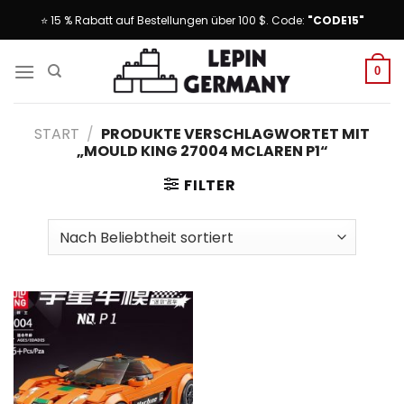
Skip
⭐ 15 % Rabatt auf Bestellungen über 100 $. Code:
"CODE15"
to
content
0
START
/
PRODUKTE VERSCHLAGWORTET MIT
„MOULD KING 27004 MCLAREN P1“
FILTER