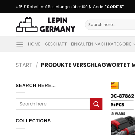
Skip
⭐ 15 % Rabatt auf Bestellungen über 100 $. Code:
"CODE15"
to
content
Suche
nach:
HOME
GESCHÄFT
EINKAUFEN NACH KATEGORIE
START
/
PRODUKTE VERSCHLAGWORTET M
SEARCH HERE…
Suche
nach:
COLLECTIONS