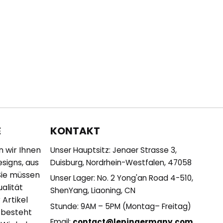
KONTAKT
E
n wir Ihnen
Unser Hauptsitz: Jenaer Strasse 3,
esigns, aus
Duisburg, Nordrhein-Westfalen, 47058
Sie müssen
Unser Lager: No. 2 Yong'an Road 4-510,
alität
ShenYang, Liaoning, CN
 Artikel
Stunde: 9AM – 5PM (Montag– Freitag)
 besteht
Email:
contact@lepingermany.com