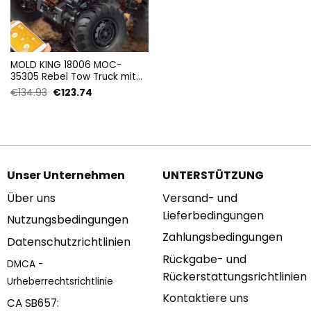
MOLD KING 18006 MOC-
35305 Rebel Tow Truck mit
1507 Teilen
Ursprünglicher
Aktueller
€
134.93
€
123.74
Preis
Preis
war:
ist:
€134.93
€123.74.
Unser Unternehmen
UNTERSTÜTZUNG
Über uns
Versand- und
Lieferbedingungen
Nutzungsbedingungen
Zahlungsbedingungen
Datenschutzrichtlinien
Rückgabe- und
DMCA -
Rückerstattungsrichtlinien
Urheberrechtsrichtlinie
Kontaktiere uns
CA SB657: