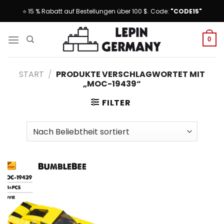
Skip
⭐ 15 % Rabatt auf Bestellungen über 100 $. Code:
"CODE15"
to
content
0
START
/
PRODUKTE VERSCHLAGWORTET MIT
„MOC-19439“
FILTER