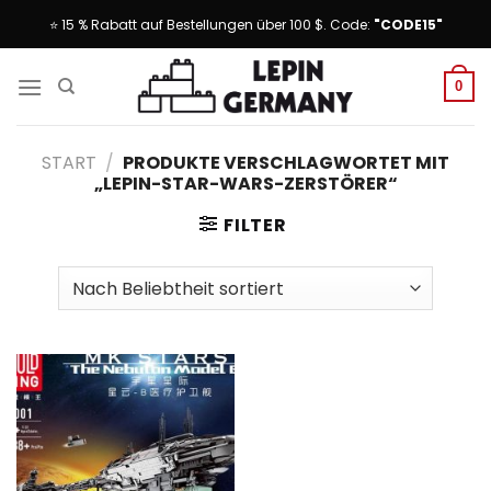
Skip
⭐ 15 % Rabatt auf Bestellungen über 100 $. Code:
"CODE15"
to
content
0
START
/
PRODUKTE VERSCHLAGWORTET MIT
„LEPIN-STAR-WARS-ZERSTÖRER“
FILTER