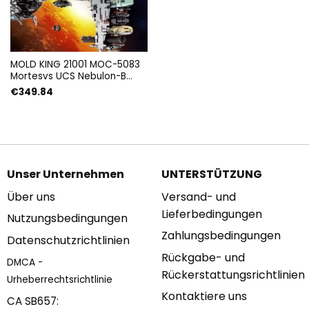
MOLD KING 21001 MOC-5083
Mortesvs UCS Nebulon-B
Medizinische Fregatte mit
€
349.84
6388 Teilen
Unser Unternehmen
UNTERSTÜTZUNG
Über uns
Versand- und
Lieferbedingungen
Nutzungsbedingungen
Zahlungsbedingungen
Datenschutzrichtlinien
Rückgabe- und
DMCA -
Rückerstattungsrichtlinien
Urheberrechtsrichtlinie
Kontaktiere uns
CA SB657: