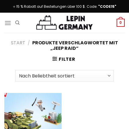
Skip
⭐ 15 % Rabatt auf Bestellungen über 100 $. Code:
"CODE15"
to
content
0
START
/
PRODUKTE VERSCHLAGWORTET MIT
„JEEP RAID“
FILTER